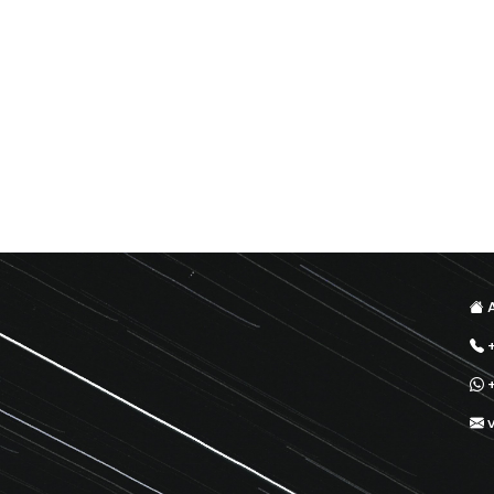
A
+
+
v