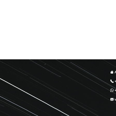
A
+
+
v