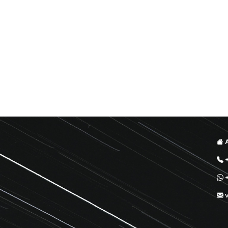
A
+
+
v