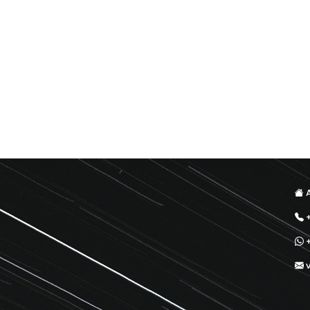
A
+
+
v